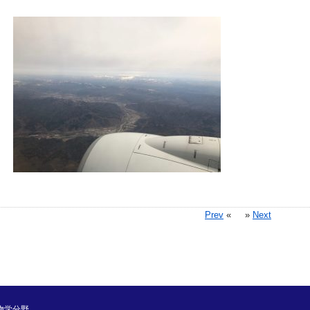
Prev
« »
Next
物学分野