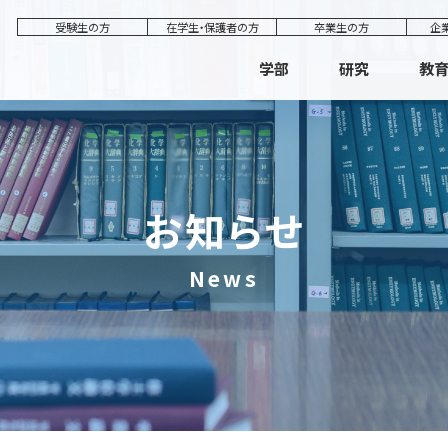
受験生の方
在学生・保護者の方
卒業生の方
企
学部
研究
教
お知らせ
News