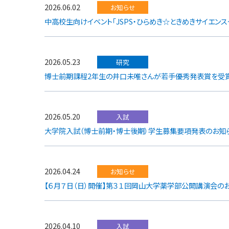
2026.06.02
お知らせ
中高校生向けイベント「JSPS・ひらめき☆ときめきサイエン
2026.05.23
研究
博士前期課程2年生の井口未唯さんが若手優秀発表賞を受賞
2026.05.20
入試
大学院入試（博士前期・博士後期）学生募集要項発表のお知
2026.04.24
お知らせ
【６月７日（日）開催】第３１回岡山大学薬学部公開講演会の
2026.04.10
入試