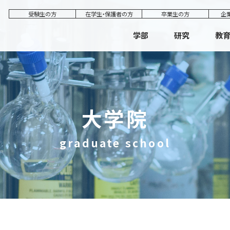
受験生の方
在学生・保護者の方
卒業生の方
企
学部
研究
教
大学院
graduate school